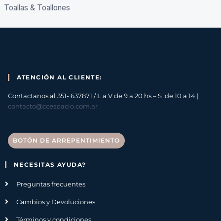
Toallas & Toallones
ATENCIÓN AL CLIENTE:
Contactanos al 351- 637871 / L a V de 9 a 20 hs – S de 10 a 14 |
contacto@ccespacio.com.ar
BOTÓN DE ARREPENTIMIENTO
NECESITAS AYUDA?
Preguntas frecuentes
Cambios y Devoluciones
Términos y condiciones