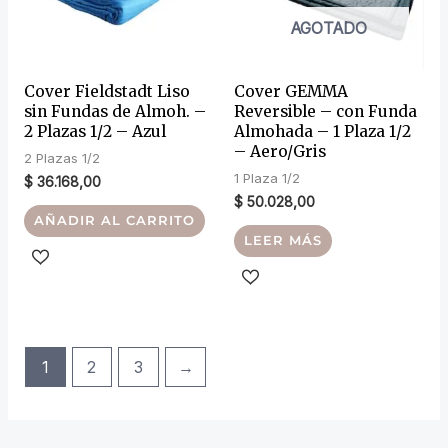
AGOTADO
Cover Fieldstadt Liso
Cover GEMMA
sin Fundas de Almoh. –
Reversible – con Funda
2 Plazas 1/2 – Azul
Almohada – 1 Plaza 1/2
– Aero/Gris
2 Plazas 1/2
1 Plaza 1/2
$
36.168,00
$
50.028,00
AÑADIR AL CARRITO
LEER MÁS
1
2
3
→