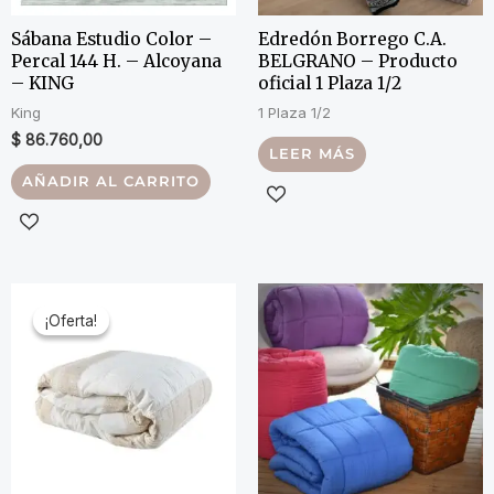
Sábana Estudio Color –
Edredón Borrego C.A.
Percal 144 H. – Alcoyana
BELGRANO – Producto
– KING
oficial 1 Plaza 1/2
King
1 Plaza 1/2
$
86.760,00
LEER MÁS
AÑADIR AL CARRITO
¡Oferta!
¡Oferta!