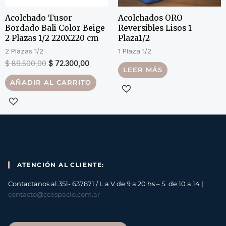
Acolchado Tusor
Acolchados ORO
Bordado Bali Color Beige
Reversibles Lisos 1
2 Plazas 1/2 220X220 cm
Plaza1/2
2 Plazas 1/2
1 Plaza 1/2
$
89.500,00
$
72.300,00
LEER MÁS
AÑADIR AL CARRITO
ATENCIÓN AL CLIENTE:
Contactanos al 351- 637871 / L a V de 9 a 20 hs – S de 10 a 14 |
contacto@ccespacio.com.ar