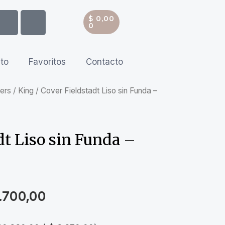
$
0,00
0
ito
Favoritos
Contacto
ers
/
King
/ Cover Fieldstadt Liso sin Funda –
dt Liso sin Funda –
.700,00