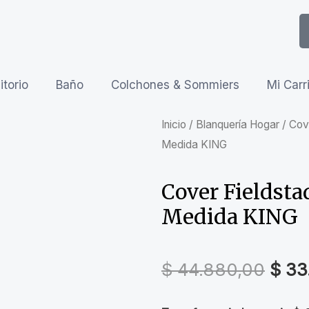
torio
Baño
Colchones & Sommiers
Mi Carr
Inicio
/
Blanquería Hogar
/
Cov
Medida KING
Cover Fieldsta
Medida KING
$
44.880,00
$
33