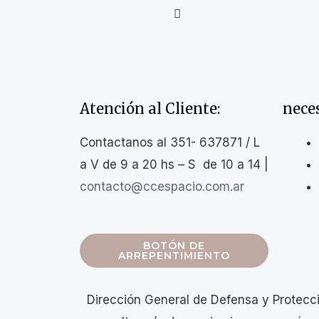
Atención al Cliente:
nece
Contactanos al 351- 637871 / L
a V de 9 a 20 hs – S de 10 a 14 |
contacto@ccespacio.com.ar
BOTÓN DE
ARREPENTIMIENTO
Dirección General de Defensa y Protecc