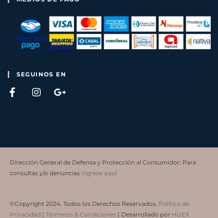
SEGUINOS EN
Dirección General de Defensa y Protección al Consumidor: Para
consultas y/o denuncias
ingrese aquí
©Copyright 2024. Todos los Derechos Reservados.
Política de
Privacidad
|
Términos & Condiciones
| Desarrollado por
HUEX