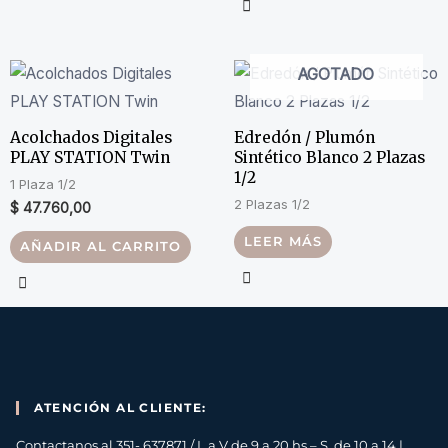
AGOTADO
Acolchados Digitales
Edredón / Plumón
PLAY STATION Twin
Sintético Blanco 2 Plazas
1/2
1 Plaza 1/2
2 Plazas 1/2
$
47.760,00
LEER MÁS
AÑADIR AL CARRITO
ATENCIÓN AL CLIENTE:
Contactanos al 351- 637871 / L a V de 9 a 20 hs – S de 10 a 14 |