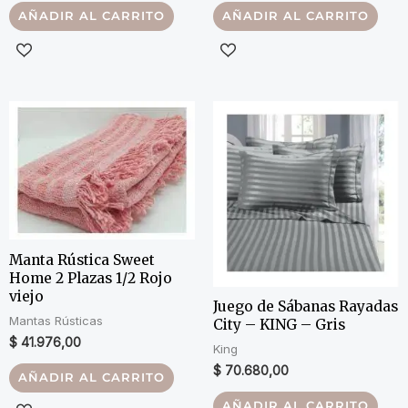
AÑADIR AL CARRITO
AÑADIR AL CARRITO
Manta Rústica Sweet
Home 2 Plazas 1/2 Rojo
viejo
Juego de Sábanas Rayadas
Mantas Rústicas
City – KING – Gris
$
41.976,00
King
$
70.680,00
AÑADIR AL CARRITO
AÑADIR AL CARRITO