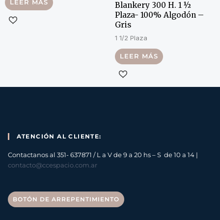
LEER MÁS
Blankery 300 H. 1 ½
Plaza- 100% Algodón –
Gris
1 1/2 Plaza
LEER MÁS
ATENCIÓN AL CLIENTE:
Contactanos al 351- 637871 / L a V de 9 a 20 hs – S de 10 a 14 |
contacto@ccespacio.com.ar
BOTÓN DE ARREPENTIMIENTO