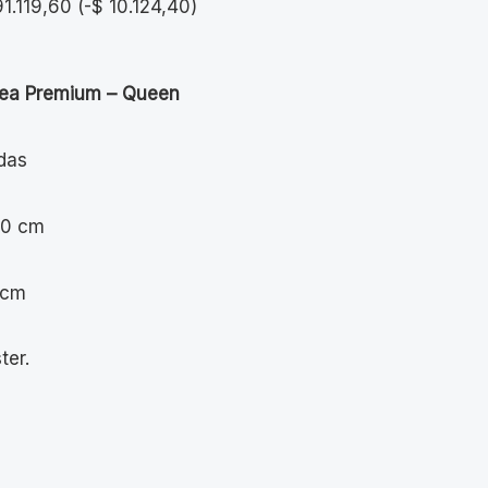
1.119,60
(
-
$
10.124,40
)
ea Premium – Queen
das
80 cm
 cm
ter.