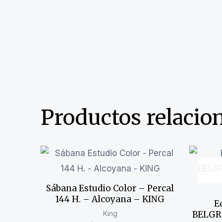
Productos relacio
Sábana Estudio Color – Percal
144 H. – Alcoyana – KING
E
King
BELGRA