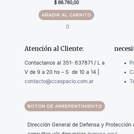
$
86.760,00
AÑADIR AL CARRITO
Atención al Cliente:
necesi
Contactanos al 351- 637871 / L a
P
V de 9 a 20 hs – S de 10 a 14 |
C
contacto@ccespacio.com.ar
T
BOTÓN DE ARREPENTIMIENTO
Dirección General de Defensa y Protección 
consultas y/o denuncias
ingrese aquí